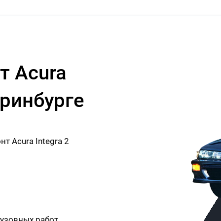
т Acura
еринбурге
 Acura Integra 2
узовных работ