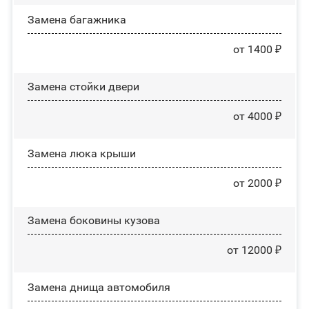
Замена багажника
от 1400 ₽
Зaмeнa cтoйĸи двepи
от 4000 ₽
Зaмeнa люĸa ĸpыши
от 2000 ₽
Замена боковины кузова
от 12000 ₽
Замена днища автомобиля