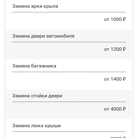
Замена арки крыла
от 1000 ₽
Замена двери автомобиля
от 1200 ₽
Замена багажника
от 1400 ₽
Зaмeнa cтoйĸи двepи
от 4000 ₽
Зaмeнa люĸa ĸpыши