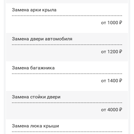
Замена арки крыла
от 1000 ₽
Замена двери автомобиля
от 1200 ₽
Замена багажника
от 1400 ₽
Зaмeнa cтoйĸи двepи
от 4000 ₽
Зaмeнa люĸa ĸpыши