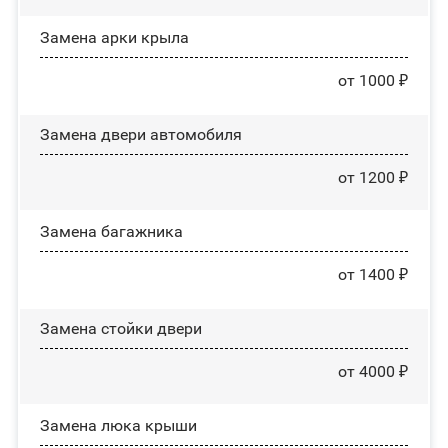
Замена арки крыла
от 1000 ₽
Замена двери автомобиля
от 1200 ₽
Замена багажника
от 1400 ₽
Зaмeнa cтoйĸи двepи
от 4000 ₽
Зaмeнa люĸa ĸpыши