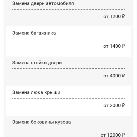
Замена двери автомобиля
от 1200 ₽
Замена багажника
от 1400 ₽
Зaмeнa cтoйĸи двepи
от 4000 ₽
Зaмeнa люĸa ĸpыши
от 2000 ₽
Замена боковины кузова
от 12000 ₽