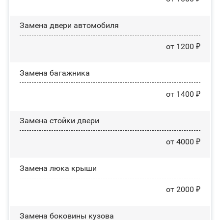
Замена двери автомобиля
от 1200 ₽
Замена багажника
от 1400 ₽
Зaмeнa cтoйĸи двepи
от 4000 ₽
Зaмeнa люĸa ĸpыши
от 2000 ₽
Замена боковины кузова