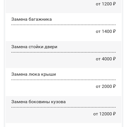
от 1200 ₽
Замена багажника
от 1400 ₽
Зaмeнa cтoйĸи двepи
от 4000 ₽
Зaмeнa люĸa ĸpыши
от 2000 ₽
Замена боковины кузова
от 12000 ₽