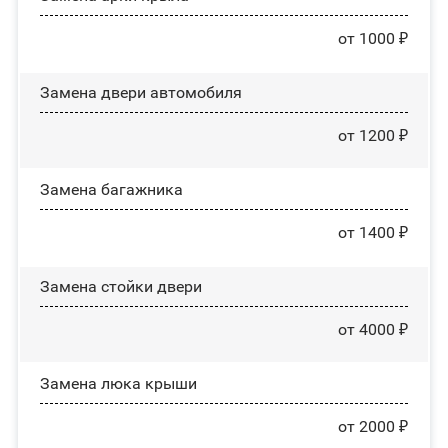
от 1000 ₽
Замена двери автомобиля
от 1200 ₽
Замена багажника
от 1400 ₽
Зaмeнa cтoйĸи двepи
от 4000 ₽
Зaмeнa люĸa ĸpыши
от 2000 ₽