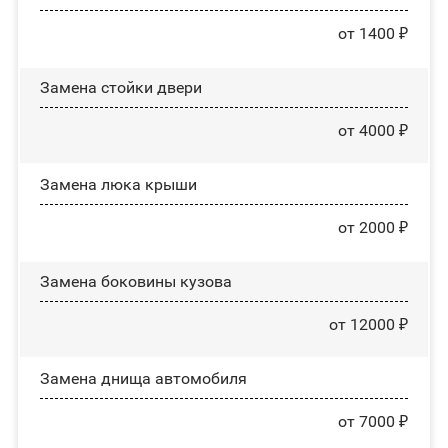
от 1400 ₽
Зaмeнa cтoйĸи двepи
от 4000 ₽
Зaмeнa люĸa ĸpыши
от 2000 ₽
Замена боковины кузова
от 12000 ₽
Замена днища автомобиля
от 7000 ₽