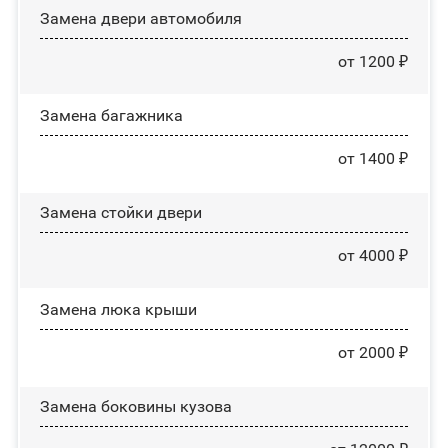
Замена двери автомобиля
от 1200 ₽
Замена багажника
от 1400 ₽
Зaмeнa cтoйĸи двepи
от 4000 ₽
Зaмeнa люĸa ĸpыши
от 2000 ₽
Замена боковины кузова