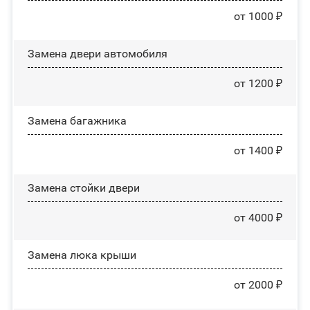
от 1000 ₽
Замена двери автомобиля
от 1200 ₽
Замена багажника
от 1400 ₽
Зaмeнa cтoйĸи двepи
от 4000 ₽
Зaмeнa люĸa ĸpыши
от 2000 ₽