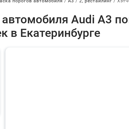
аска порогов автомобиля
А3
2, рестайлинг
Хэтч
 автомобиля Audi A3 по
к в Екатеринбурге