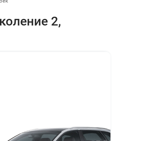
бек
коление 2,