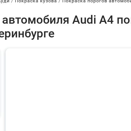
Ауди
Покраска кузова
Покраска порогов автомоб
автомобиля Audi A4 пок
теринбурге