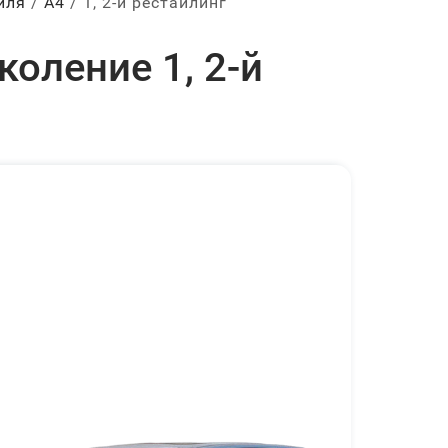
иля
А4
1, 2-й рестайлинг
оление 1, 2-й