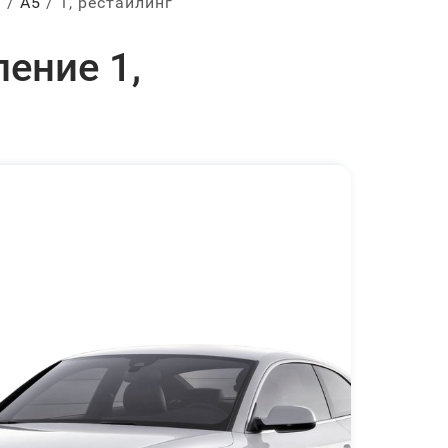
ы
А5
1, рестайлинг
ение 1,