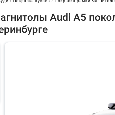
Ауди
Покраска кузова
Покраска рамки магнитол
агнитолы Audi A5 покол
теринбурге