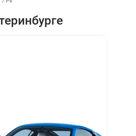
ы
Р8
теринбурге