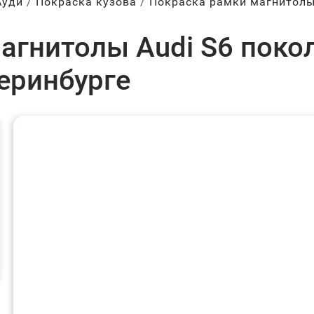
Ауди
Покраска кузова
Покраска рамки магнитол
агнитолы Audi S6 покол
теринбурге