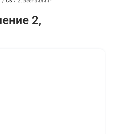
ы
С6
2, рестайлинг
ение 2,