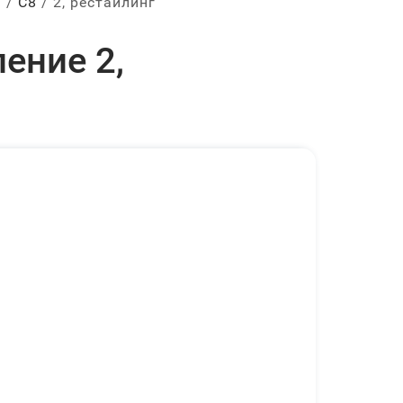
ы
С8
2, рестайлинг
ение 2,