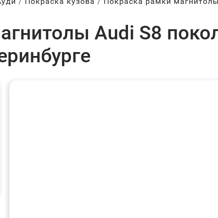
Ауди
Покраска кузова
Покраска рамки магнитол
агнитолы Audi S8 покол
теринбурге