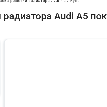
аска решетки радиатора
А5
2
Купе
 радиатора Audi A5 пок