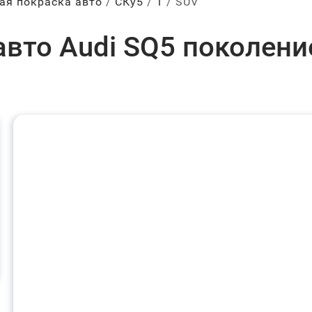
ая покраска авто
СКу5
1
SUV
вто Audi SQ5 поколени