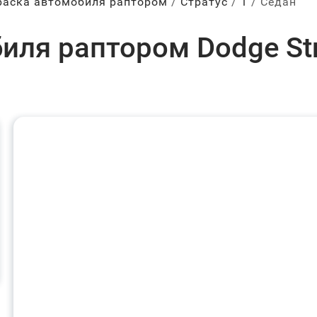
раска автомобиля раптором
Стратус
1
Седан
иля раптором Dodge Str