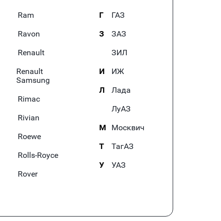
Ram
Г
ГАЗ
Ravon
З
ЗАЗ
Renault
ЗИЛ
Renault
И
ИЖ
Samsung
Л
Лада
Rimac
ЛуАЗ
Rivian
М
Москвич
Roewe
Т
ТагАЗ
Rolls-Royce
У
УАЗ
Rover