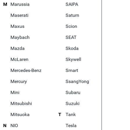
M
Marussia
SAIPA
Maserati
Saturn
Maxus
Scion
Maybach
SEAT
Mazda
Skoda
McLaren
Skywell
Mercedes-Benz
Smart
Mercury
SsangYong
Mini
Subaru
Mitsubishi
Suzuki
Mitsuoka
T
Tank
N
NIO
Tesla