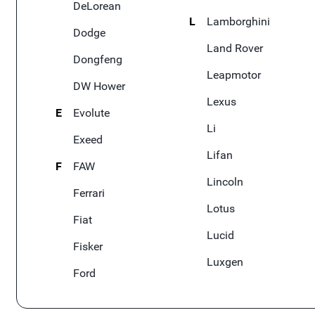
DeLorean
L
Lamborghini
Dodge
Land Rover
Dongfeng
Leapmotor
DW Hower
Lexus
E
Evolute
Li
Exeed
Lifan
F
FAW
Lincoln
Ferrari
Lotus
Fiat
Lucid
Fisker
Luxgen
Ford