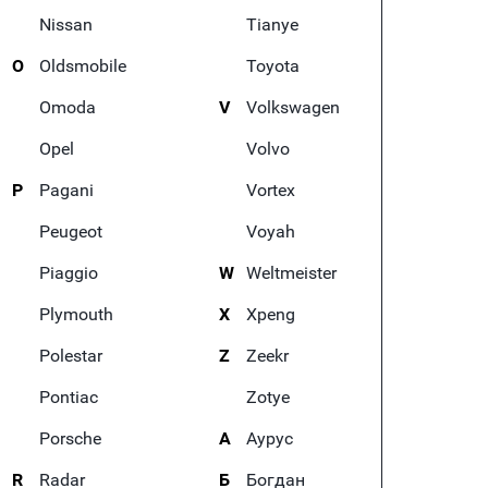
Nissan
Tianye
O
Oldsmobile
Toyota
Omoda
V
Volkswagen
Opel
Volvo
P
Pagani
Vortex
Peugeot
Voyah
Piaggio
W
Weltmeister
Plymouth
X
Xpeng
Polestar
Z
Zeekr
Pontiac
Zotye
Porsche
А
Аурус
R
Radar
Б
Богдан