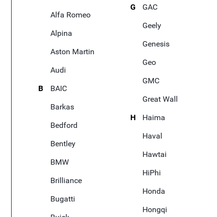
G
GAC
Alfa Romeo
Geely
Alpina
Genesis
Aston Martin
Geo
Audi
GMC
B
BAIC
Great Wall
Barkas
H
Haima
Bedford
Haval
Bentley
Hawtai
BMW
HiPhi
Brilliance
Honda
Bugatti
Hongqi