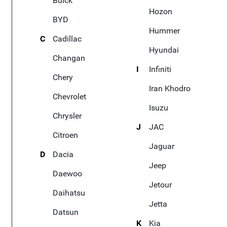
Buick
Hozon
BYD
Hummer
C
Cadillac
Hyundai
Changan
I
Infiniti
Chery
Iran Khodro
Chevrolet
Isuzu
Chrysler
J
JAC
Citroen
Jaguar
D
Dacia
Jeep
Daewoo
Jetour
Daihatsu
Jetta
Datsun
K
Kia