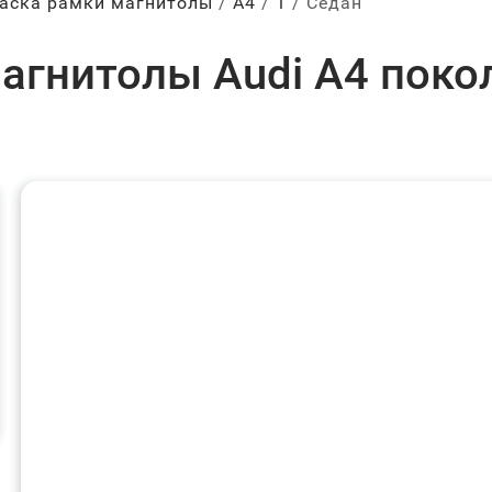
аска рамки магнитолы
А4
1
Седан
агнитолы Audi A4 покол