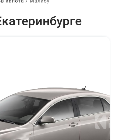
ов капота
Малибу
 Екатеринбурге