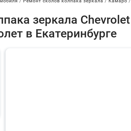
омобиля
Ремонт сколов колпака зеркала
Камаро
пака зеркала Chevrolet 
олет в Екатеринбурге