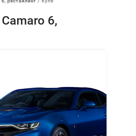
6, рестайлинг
Купе
 Camaro 6,