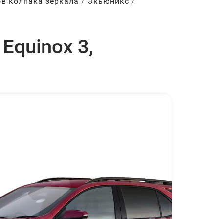
ов колпака зеркала
Экьюникс
Equinox 3,