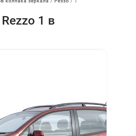
ов колпака зеркала
Реззо
1
 Rezzo 1 в