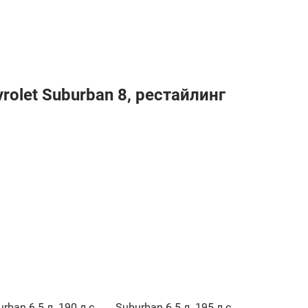
olet Suburban 8, рестайлинг
rban 6.5 л. 190 л.с.
Suburban 6.5 л. 195 л.с.