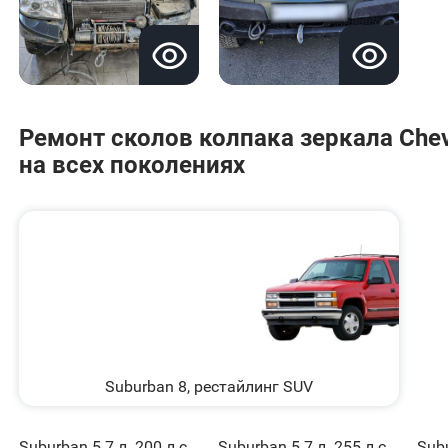
Ремонт сколов колпака зеркала Chevr
на всех поколениях
Suburban 8, рестайлинг SUV
Suburban 5.7 л. 200 л.с.
Suburban 5.7 л. 255 л.с.
Subu