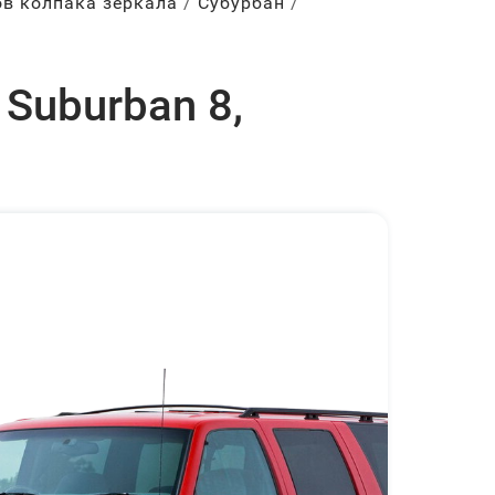
ов колпака зеркала
Субурбан
 Suburban 8,