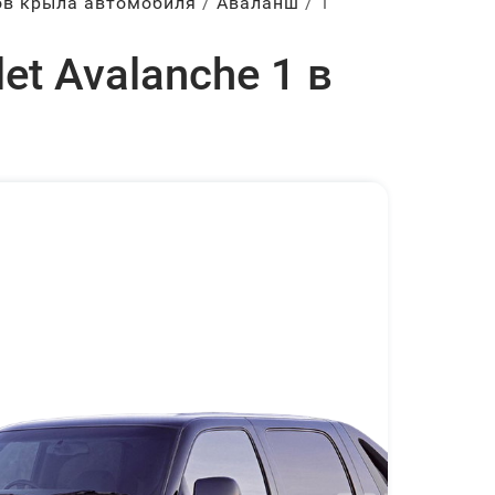
ов крыла автомобиля
Аваланш
1
t Avalanche 1 в